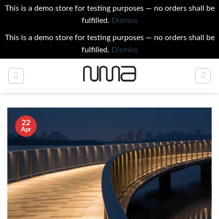
This is a demo store for testing purposes — no orders shall be
fulfilled.
Dismiss
This is a demo store for testing purposes — no orders shall be
fulfilled.
Dismiss
Skip
to
content
22
Apr