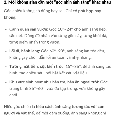
2. Mỗi không gian cần một “góc nhìn ánh sáng” khác nhau
Góc chiếu không có đúng hay sai. Chỉ có
phù hợp hay
không
.
Cảnh quan sân vườn:
Góc 10°–24° cho ánh sáng hẹp,
sắc nét. Dùng để nhấn vào từng gốc cây, từng khối đá,
từng điểm nhấn trong vườn.
Lối đi, hành lang:
Góc 60°–90°, ánh sáng lan tỏa đều,
không gây chói, dẫn lối an toàn và nhẹ nhàng.
Tường mặt tiền, cột kiến trúc:
15°–36°, để ánh sáng tạo
hình, tạo chiều sâu, nổi bật kết cấu vật liệu.
Khu vực sinh hoạt như bàn trà, bàn ăn ngoài trời:
Góc
trung bình 36°–60°, vừa đủ tập trung, vừa không gây
chói.
Hiểu góc chiếu là
hiểu cách ánh sáng tương tác với con
người và vật thể
, để mỗi đêm xuống, ánh sáng không chỉ