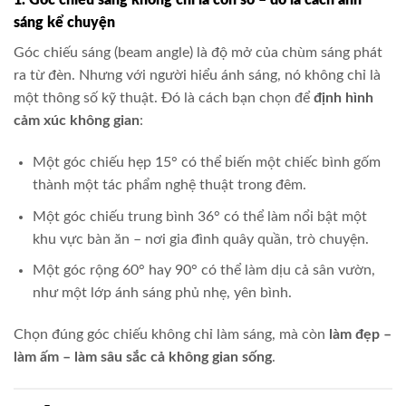
1. Góc chiếu sáng không chỉ là con số – đó là cách ánh
sáng kể chuyện
Góc chiếu sáng (beam angle) là độ mở của chùm sáng phát
ra từ đèn. Nhưng với người hiểu ánh sáng, nó không chỉ là
một thông số kỹ thuật. Đó là cách bạn chọn để
định hình
cảm xúc không gian
:
Một góc chiếu hẹp 15° có thể biến một chiếc bình gốm
thành một tác phẩm nghệ thuật trong đêm.
Một góc chiếu trung bình 36° có thể làm nổi bật một
khu vực bàn ăn – nơi gia đình quây quần, trò chuyện.
Một góc rộng 60° hay 90° có thể làm dịu cả sân vườn,
như một lớp ánh sáng phủ nhẹ, yên bình.
Chọn đúng góc chiếu không chỉ làm sáng, mà còn
làm đẹp –
làm ấm – làm sâu sắc cả không gian sống
.