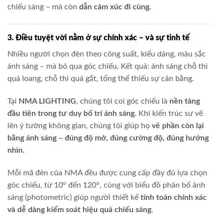
chiếu sáng – mà còn
dẫn cảm xúc đi cùng.
3. Điều tuyệt vời nằm ở sự chính xác – và sự tinh tế
Nhiều người chọn đèn theo công suất, kiểu dáng, màu sắc
ánh sáng – mà bỏ qua góc chiếu. Kết quả: ánh sáng chỗ thì
quá loang, chỗ thì quá gắt, tổng thể thiếu sự cân bằng.
Tại
NMA LIGHTING
, chúng tôi coi góc chiếu là
nền tảng
đầu tiên trong tư duy bố trí ánh sáng
. Khi kiến trúc sư vẽ
lên ý tưởng không gian, chúng tôi giúp họ
vẽ phần còn lại
bằng ánh sáng – đúng độ mở, đúng cường độ, đúng hướng
nhìn.
Mỗi mã đèn của NMA đều được cung cấp đầy đủ lựa chọn
góc chiếu, từ 10° đến 120°, cùng với biểu đồ phân bố ánh
sáng (photometric) giúp người thiết kế
tính toán chính xác
và dễ dàng kiểm soát hiệu quả chiếu sáng
.