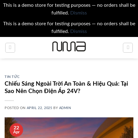
This is a demo store for testing purposes — no orders shall be
fulfilled.
Dismiss
This is a demo store for testing purposes — no orders shall be
fulfilled.
Dismiss
Skip
to
content
TIN TỨC
Chiếu Sáng Ngoài Trời An Toàn & Hiệu Quả: Tại
Sao Nên Chọn Điện Áp 24V?
POSTED ON
APRIL 22, 2025
BY
ADMIN
22
Apr