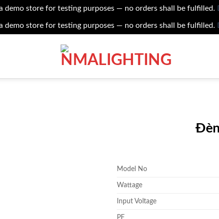
 a demo store for testing purposes — no orders shall be fulfilled.
 a demo store for testing purposes — no orders shall be fulfilled.
Đèn
Add to
wishlist
Model No
Wattage
Input Voltage
PF