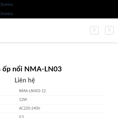
Dismiss
Dismiss
 ốp nổi NMA-LN03
Liên hệ
NMA-LNV03-12
12W
AC220-240V
0.5