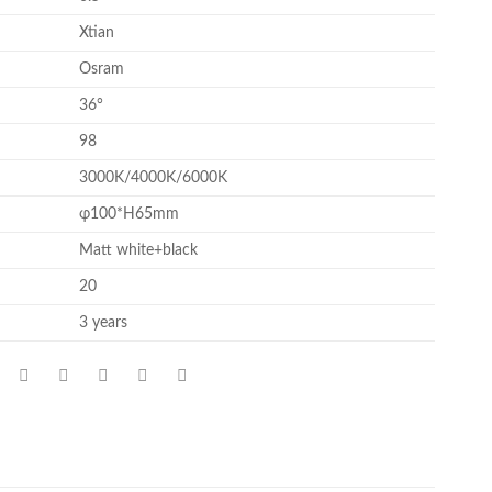
Xtian
Osram
36°
98
3000K/4000K/6000K
φ100*H65mm
Matt white+black
20
3 years